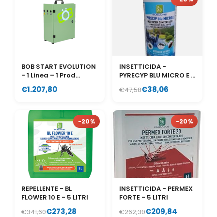
BOB START EVOLUTION
INSETTICIDA -
- 1 Linea – 1 Prod...
PYRECYP BLU MICRO E -
1 LI...
€1.207,80
€38,06
€47,58
-20%
-20%
REPELLENTE - BL
INSETTICIDA - PERMEX
FLOWER 10 E - 5 LITRI
FORTE - 5 LITRI
€273,28
€209,84
€341,60
€262,30