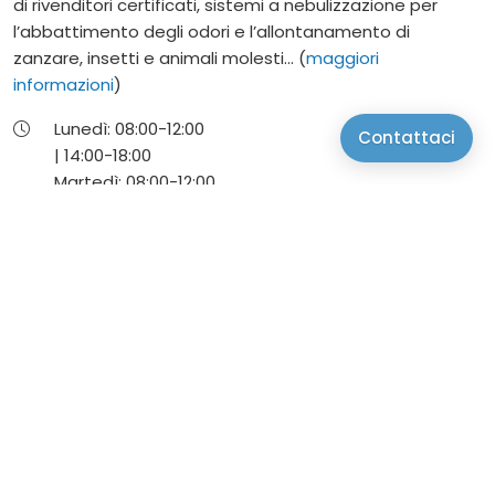
di rivenditori certificati, sistemi a nebulizzazione per
l’abbattimento degli odori e l’allontanamento di
zanzare, insetti e animali molesti... (
maggiori
informazioni
)
Lunedì:
08:00-
12:00
Contattaci
|
14:00-
18:00
Martedì:
08:00-
12:00
|
14:00-
18:00
Mercoledì:
08:00-
12:00
|
14:00-
18:00
Giovedì:
08:00-
12:00
|
14:00-
18:00
Venerdì:
08:00-
12:00
|
14:00-
18:00
Sito web
Viale Vicenza, 59C, 36061 Bassano del Grappa, VI,
Italy